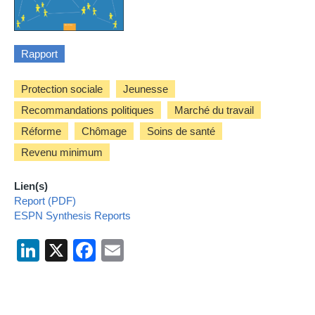
Rapport
Protection sociale
Jeunesse
Recommandations politiques
Marché du travail
Réforme
Chômage
Soins de santé
Revenu minimum
Lien(s)
Report (PDF)
ESPN Synthesis Reports
LinkedIn
X
Facebook
Email