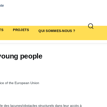
nte
TS
PROJETS
QUI SOMMES-NOUS ?
 young people
ice of the European Union
le des lacunes/obstacles structurels dans leur accès à