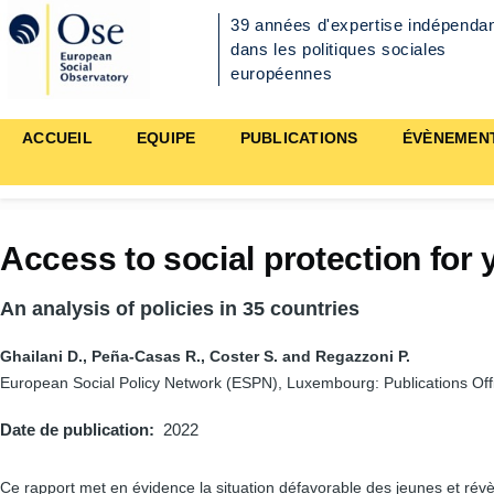
Aller au contenu principal
39 années d'expertise indépenda
dans les politiques sociales
européennes
Main
ACCUEIL
EQUIPE
PUBLICATIONS
ÉVÈNEMEN
navigation
Access to social protection for
An analysis of policies in 35 countries
Ghailani D., Peña-Casas R., Coster S. and Regazzoni P.
European Social Policy Network (ESPN), Luxembourg: Publications Off
Date de publication
2022
Ce rapport met en évidence la situation défavorable des jeunes et révè