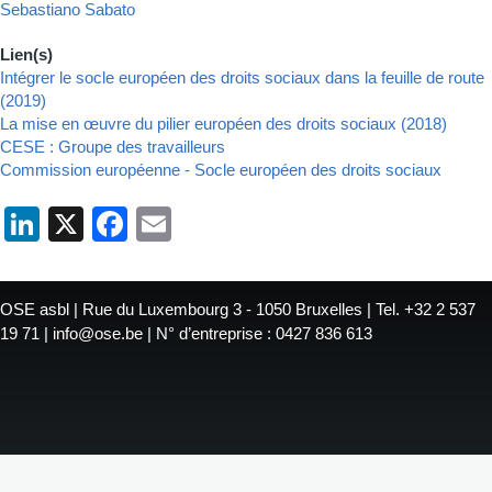
Sebastiano Sabato
Lien(s)
Intégrer le socle européen des droits sociaux dans la feuille de route
(2019)
La mise en œuvre du pilier européen des droits sociaux (2018)
CESE : Groupe des travailleurs
Commission européenne - Socle européen des droits sociaux
LinkedIn
X
Facebook
Email
OSE asbl | Rue du Luxembourg 3 - 1050 Bruxelles | Tel. +32 2 537
19 71 | info@ose.be | N° d’entreprise : 0427 836 613