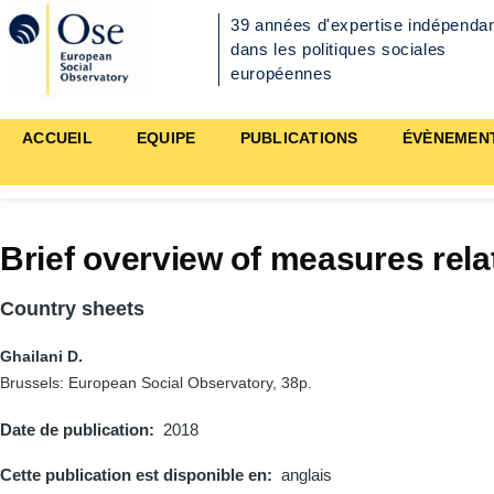
Aller au contenu principal
39 années d'expertise indépenda
dans les politiques sociales
européennes
Main
ACCUEIL
EQUIPE
PUBLICATIONS
ÉVÈNEMEN
navigation
Brief overview of measures rela
Country sheets
Ghailani D.
Brussels: European Social Observatory, 38p.
Date de publication
2018
Cette publication est disponible en
anglais