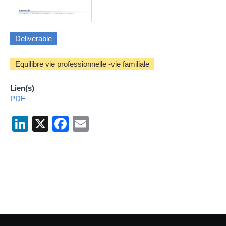
Deliverable
Equilibre vie professionnelle -vie familiale
Lien(s)
PDF
LinkedIn
X
Facebook
Email