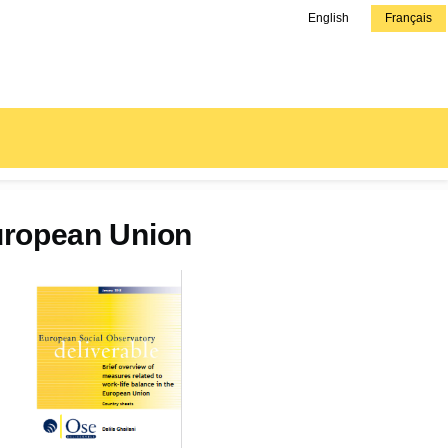
English
Français
European Union
Couverture